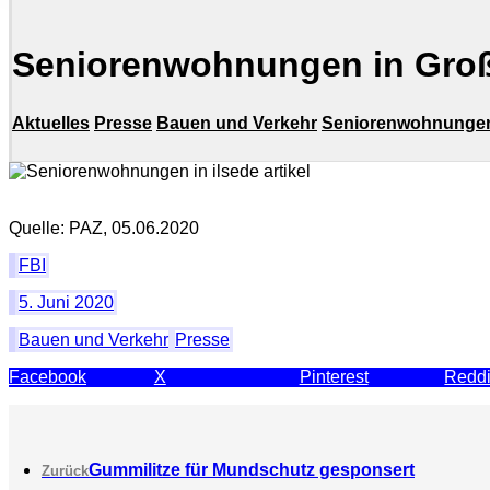
Seniorenwohnungen in Groß I
Aktuelles
Presse
Bauen und Verkehr
Seniorenwohnungen i
Quelle: PAZ, 05.06.2020
FBI
5. Juni 2020
Bauen und Verkehr
Presse
Facebook
X
Pinterest
Reddi
Gummilitze für Mundschutz gesponsert
Zurück