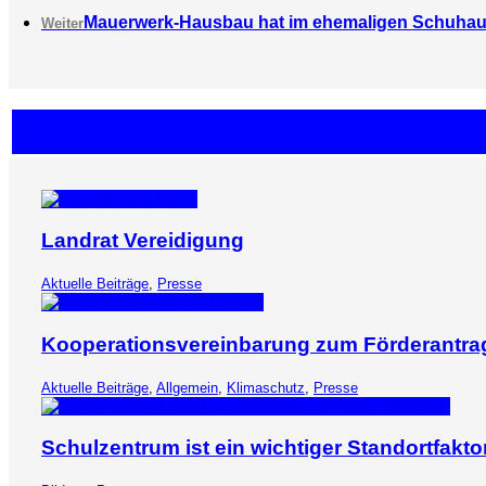
Mauerwerk-Hausbau hat im ehemaligen Schuhau
Weiter
Landrat Vereidigung
Aktuelle Beiträge
,
Presse
Kooperationsvereinbarung zum Förderantr
Aktuelle Beiträge
,
Allgemein
,
Klimaschutz
,
Presse
Schulzentrum ist ein wichtiger Standortfakto