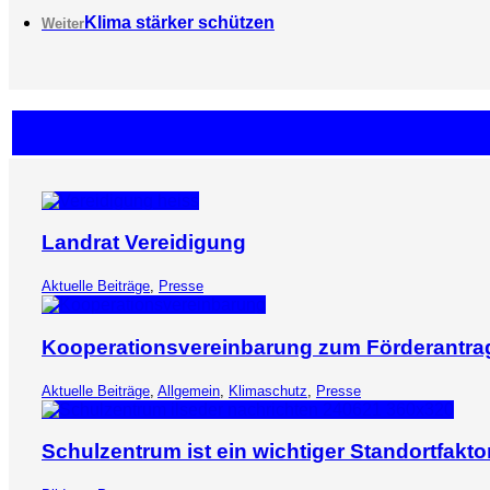
Klima stärker schützen
Weiter
Landrat Vereidigung
Aktuelle Beiträge
,
Presse
Kooperationsvereinbarung zum Förderantr
Aktuelle Beiträge
,
Allgemein
,
Klimaschutz
,
Presse
Schulzentrum ist ein wichtiger Standortfakto