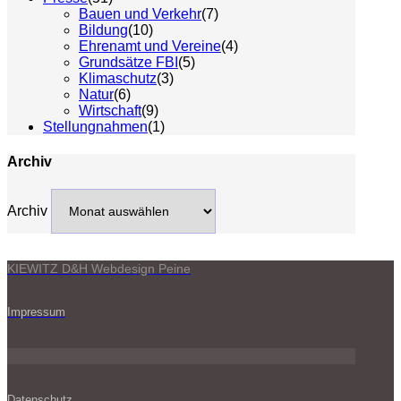
Bauen und Verkehr
(7)
Bildung
(10)
Ehrenamt und Vereine
(4)
Grundsätze FBI
(5)
Klimaschutz
(3)
Natur
(6)
Wirtschaft
(9)
Stellungnahmen
(1)
Archiv
Archiv
KIEWITZ D&H Webdesign Peine
Impressum
Datenschutz