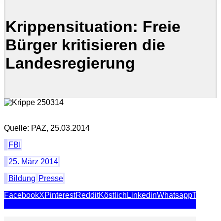
Krippensituation: Freie
Bürger kritisieren die
Landesregierung
Quelle: PAZ, 25.03.2014
FBI
25. März 2014
Bildung
Presse
Facebook
X
Pinterest
Reddit
Köstlich
Linkedin
Whatsapp
Telegr